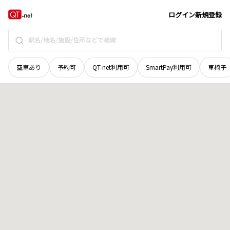
岡山県
笠岡市
用之江
地域選択で探す
ログイン
新規登録
空車あり
予約可
QT-net利用可
SmartPay利用可
車椅子