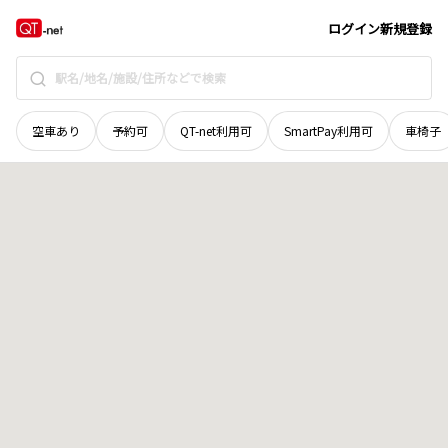
岡山県
笠岡市
白石島
地域選択で探す
ログイン
新規登録
空車あり
予約可
QT-net利用可
SmartPay利用可
車椅子