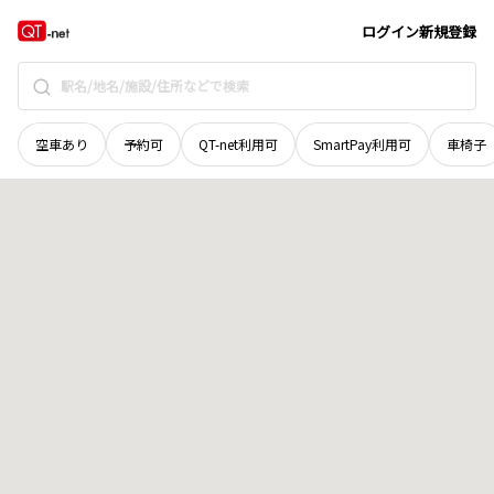
岡山県
笠岡市
鋼管町
地域選択で探す
ログイン
新規登録
空車あり
予約可
QT-net利用可
SmartPay利用可
車椅子