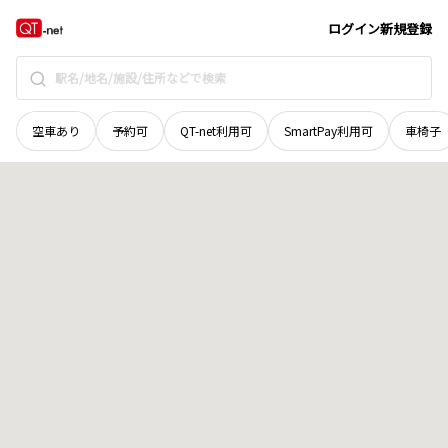
岡山県
笠岡市
関戸
地域選択で探す
ログイン
新規登録
空車あり
予約可
QT-net利用可
SmartPay利用可
車椅子