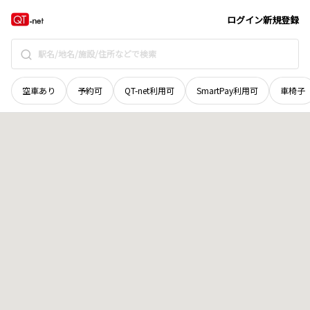
岡山県
総社市
久米
地域選択で探す
ログイン
新規登録
空車あり
予約可
QT-net利用可
SmartPay利用可
車椅子