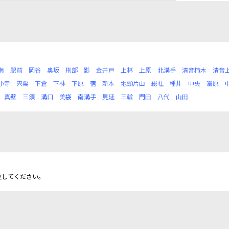
南
駅前
岡谷
奥坂
刑部
影
金井戸
上林
上原
北溝手
清音柿木
清音
小寺
宍粟
下倉
下林
下原
宿
新本
地頭片山
総社
種井
中央
富原
真壁
三須
溝口
美袋
南溝手
見延
三輪
門田
八代
山田
更してください。