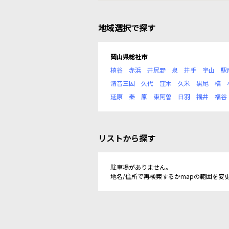
地域選択で探す
岡山県総社市
槙谷
赤浜
井尻野
泉
井手
宇山
駅
清音三因
久代
窪木
久米
黒尾
槁
延原
秦
原
東阿曽
日羽
福井
福谷
リストから探す
駐車場がありません。
地名/住所で再検索するかmapの範囲を変