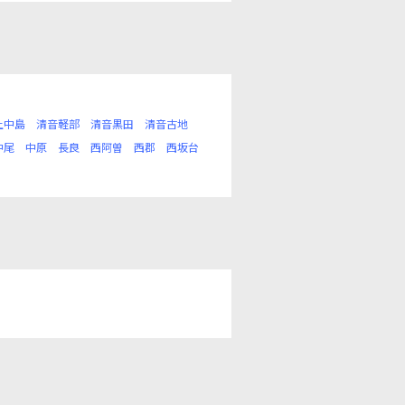
上中島
清音軽部
清音黒田
清音古地
中尾
中原
長良
西阿曽
西郡
西坂台