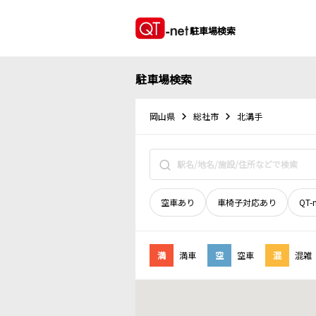
駐車場検索
駐車場検索
岡山県
総社市
北溝手
空車あり
車椅子対応あり
QT-
満
満車
空
空車
混
混雑