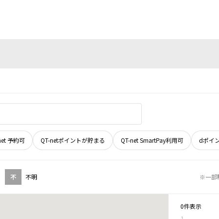
net 予約可
QT-netポイントが貯まる
QT-net SmartPay利用可
dポイ
不
不明
※一部
0件表示
1