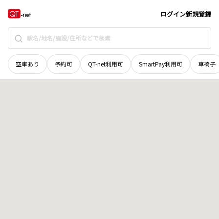
岡山県
総社市
奥坂
地域選択で探す
ログイン
新規登録
空車あり
予約可
QT-net利用可
SmartPay利用可
車椅子