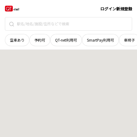
岡山県
美作市
右手
地域選択で探す
ログイン
新規登録
空車あり
予約可
QT-net利用可
SmartPay利用可
車椅子