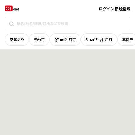
岡山県
美作市
和田
地域選択で探す
ログイン
新規登録
空車あり
予約可
QT-net利用可
SmartPay利用可
車椅子