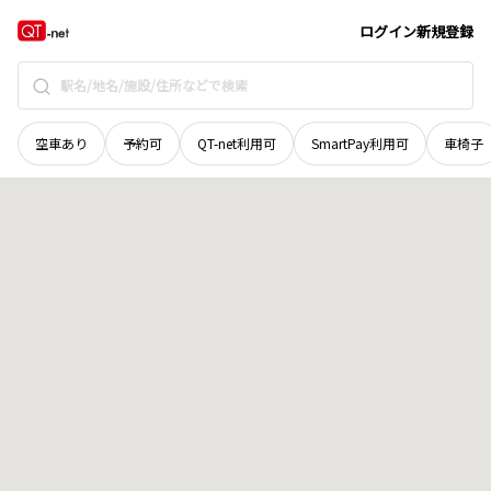
岡山県
美作市
太田
地域選択で探す
ログイン
新規登録
空車あり
予約可
QT-net利用可
SmartPay利用可
車椅子