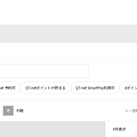
net 予約可
QT-netポイントが貯まる
QT-net SmartPay利用可
dポイ
不
不明
※一部
0件表示
1