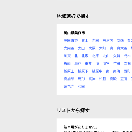
地域選択で探す
岡山県美作市
英田青野
青木
赤田
芦河内
安蘇
粟
大内谷
太田
大原
大町
奥
奥大谷
川東
北
北坂
北原
北山
久賀
朽木
角南
瀬戸
田井
滝
滝宮
竹田
立石
楢原上
楢原下
楢原中
南
南海
西町
真加部
馬形
真神
松脇
真殿
豆田
蓮花寺
和田
リストから探す
駐車場がありません。