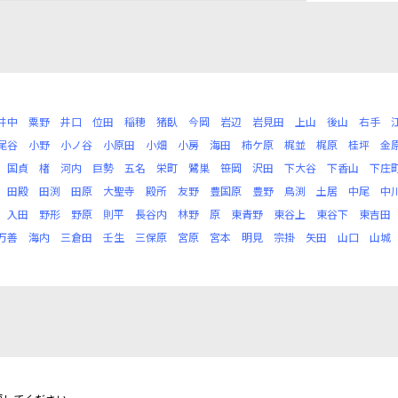
井中
粟野
井口
位田
稲穂
猪臥
今岡
岩辺
岩見田
上山
後山
右手
尾谷
小野
小ノ谷
小原田
小畑
小房
海田
柿ケ原
梶並
梶原
桂坪
金
国貞
楮
河内
巨勢
五名
栄町
鷺巣
笹岡
沢田
下大谷
下香山
下庄
田殿
田渕
田原
大聖寺
殿所
友野
豊国原
豊野
鳥渕
土居
中尾
中
入田
野形
野原
則平
長谷内
林野
原
東青野
東谷上
東谷下
東吉田
万善
海内
三倉田
壬生
三保原
宮原
宮本
明見
宗掛
矢田
山口
山城