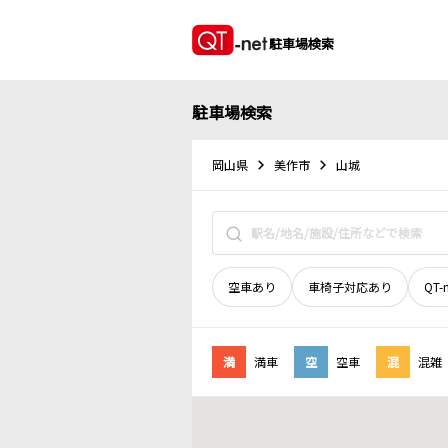
駐車場検索
駐車場検索
岡山県
美作市
山城
空車あり
車椅子対応あり
QT-
満
満車
空
空車
混
混雑