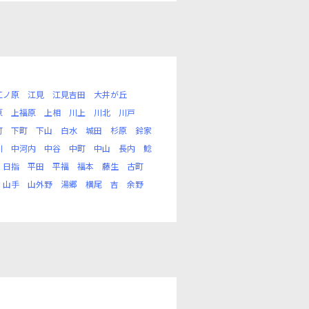
江ノ原
江見
江見吉田
大井が丘
原
上福原
上相
川上
川北
川戸
町
下町
下山
白水
城田
杉原
鈴家
川
中河内
中谷
中町
中山
長内
鯰
日指
平田
平福
福本
藤生
古町
山手
山外野
湯郷
横尾
吉
余野