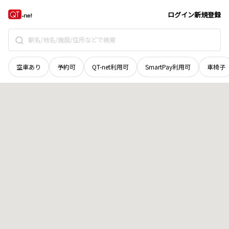
岡山県
美作市
山手
地域選択で探す
ログイン
新規登録
空車あり
予約可
QT-net利用可
SmartPay利用可
車椅子