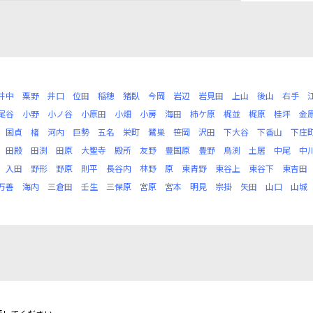
井中
粟野
井口
位田
稲穂
猪臥
今岡
岩辺
岩見田
上山
後山
右手
尾谷
小野
小ノ谷
小原田
小畑
小房
海田
柿ケ原
梶並
梶原
桂坪
金
国貞
楮
河内
巨勢
五名
栄町
鷺巣
笹岡
沢田
下大谷
下香山
下庄
田殿
田渕
田原
大聖寺
殿所
友野
豊国原
豊野
鳥渕
土居
中尾
中
入田
野形
野原
則平
長谷内
林野
原
東青野
東谷上
東谷下
東吉田
万善
海内
三倉田
壬生
三保原
宮原
宮本
明見
宗掛
矢田
山口
山城