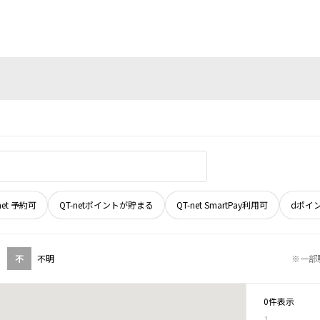
net 予約可
QT-netポイントが貯まる
QT-net SmartPay利用可
dポイ
不
不明
※一部
0件表示
1