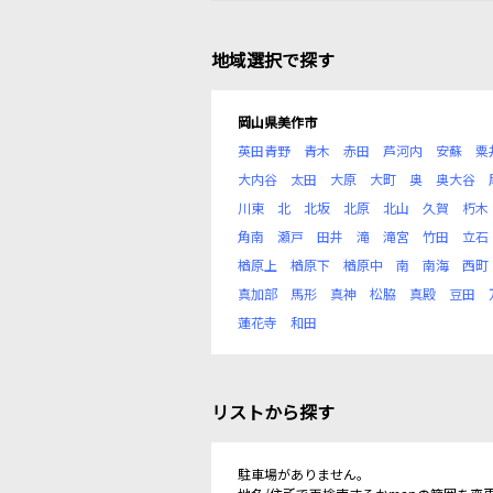
地域選択で探す
岡山県美作市
英田青野
青木
赤田
芦河内
安蘇
粟
大内谷
太田
大原
大町
奥
奥大谷
川東
北
北坂
北原
北山
久賀
朽木
角南
瀬戸
田井
滝
滝宮
竹田
立石
楢原上
楢原下
楢原中
南
南海
西町
真加部
馬形
真神
松脇
真殿
豆田
蓮花寺
和田
リストから探す
駐車場がありません。