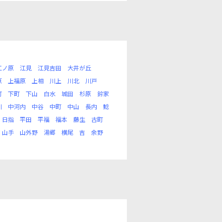
江ノ原
江見
江見吉田
大井が丘
原
上福原
上相
川上
川北
川戸
町
下町
下山
白水
城田
杉原
鈴家
川
中河内
中谷
中町
中山
長内
鯰
日指
平田
平福
福本
藤生
古町
山手
山外野
湯郷
横尾
吉
余野