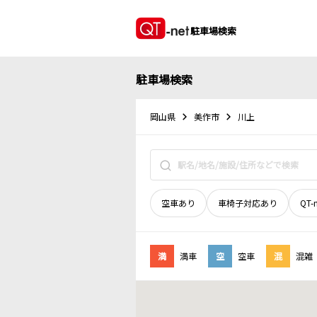
駐車場検索
駐車場検索
岡山県
美作市
川上
空車あり
車椅子対応あり
QT-
満
満車
空
空車
混
混雑