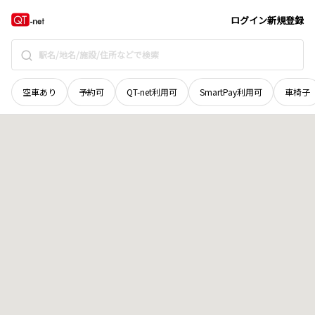
岡山県
美作市
川東
地域選択で探す
ログイン
新規登録
空車あり
予約可
QT-net利用可
SmartPay利用可
車椅子