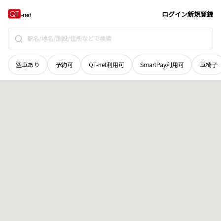
岡山県
美作市
平田
地域選択で探す
ログイン
新規登録
空車あり
予約可
QT-net利用可
SmartPay利用可
車椅子