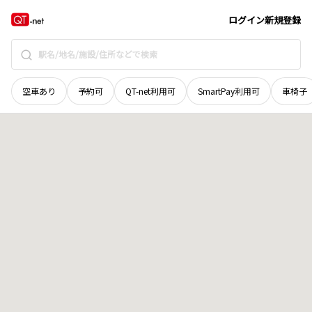
岡山県
美作市
朽木
地域選択で探す
ログイン
新規登録
空車あり
予約可
QT-net利用可
SmartPay利用可
車椅子