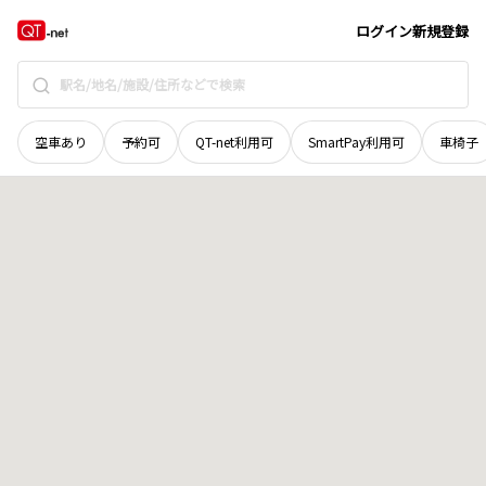
岡山県
美作市
白水
地域選択で探す
ログイン
新規登録
空車あり
予約可
QT-net利用可
SmartPay利用可
車椅子