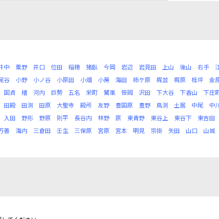
井中
粟野
井口
位田
稲穂
猪臥
今岡
岩辺
岩見田
上山
後山
右手
尾谷
小野
小ノ谷
小原田
小畑
小房
海田
柿ケ原
梶並
梶原
桂坪
金
国貞
楮
河内
巨勢
五名
栄町
鷺巣
笹岡
沢田
下大谷
下香山
下庄
田殿
田渕
田原
大聖寺
殿所
友野
豊国原
豊野
鳥渕
土居
中尾
中
入田
野形
野原
則平
長谷内
林野
原
東青野
東谷上
東谷下
東吉田
万善
海内
三倉田
壬生
三保原
宮原
宮本
明見
宗掛
矢田
山口
山城