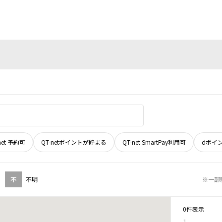
net 予約可
QT-netポイントが貯まる
QT-net SmartPay利用可
dポイ
不
不明
※一部
0件表示
1