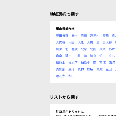
地域選択で探す
岡山県美作市
英田青野
青木
赤田
芦河内
安蘇
粟
大内谷
太田
大原
大町
奥
奥大谷
川東
北
北坂
北原
北山
久賀
朽木
角南
瀬戸
田井
滝
滝宮
竹田
立石
楢原上
楢原下
楢原中
南
南海
西町
真加部
馬形
真神
松脇
真殿
豆田
蓮花寺
和田
リストから探す
駐車場がありません。