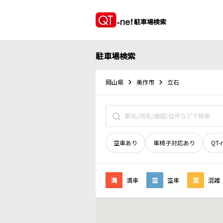
駐車場検索
駐車場検索
岡山県
美作市
立石
空車あり
車椅子対応あり
QT-
満
満車
空
空車
混
混雑