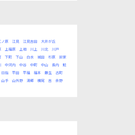
江ノ原
江見
江見吉田
大井が丘
原
上福原
上相
川上
川北
川戸
町
下町
下山
白水
城田
杉原
鈴家
川
中河内
中谷
中町
中山
長内
鯰
日指
平田
平福
福本
藤生
古町
山手
山外野
湯郷
横尾
吉
余野