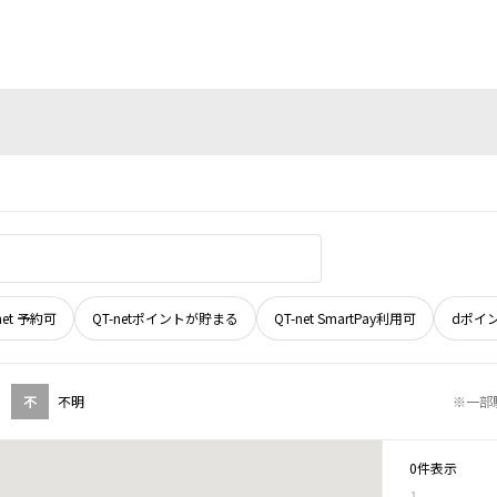
net 予約可
QT-netポイントが貯まる
QT-net SmartPay利用可
dポイ
不
不明
※一部
0件表示
1