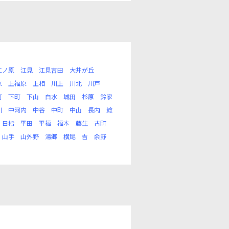
江ノ原
江見
江見吉田
大井が丘
原
上福原
上相
川上
川北
川戸
町
下町
下山
白水
城田
杉原
鈴家
川
中河内
中谷
中町
中山
長内
鯰
日指
平田
平福
福本
藤生
古町
山手
山外野
湯郷
横尾
吉
余野