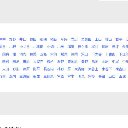
井中
粟野
井口
位田
稲穂
猪臥
今岡
岩辺
岩見田
上山
後山
右手
尾谷
小野
小ノ谷
小原田
小畑
小房
海田
柿ケ原
梶並
梶原
桂坪
金
国貞
楮
河内
巨勢
五名
栄町
鷺巣
笹岡
沢田
下大谷
下香山
下庄
田殿
田渕
田原
大聖寺
殿所
友野
豊国原
豊野
鳥渕
土居
中尾
中
入田
野形
野原
則平
長谷内
林野
原
東青野
東谷上
東谷下
東吉田
万善
海内
三倉田
壬生
三保原
宮原
宮本
明見
宗掛
矢田
山口
山城