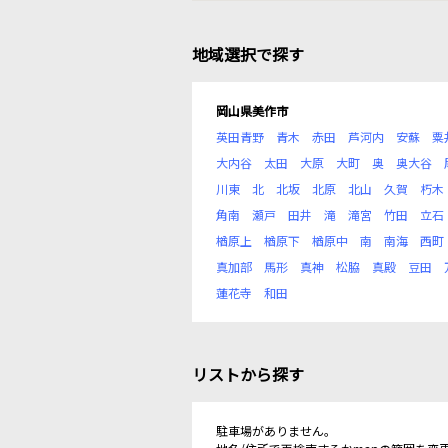
地域選択で探す
岡山県美作市
英田青野
青木
赤田
芦河内
安蘇
粟
大内谷
太田
大原
大町
奥
奥大谷
川東
北
北坂
北原
北山
久賀
朽木
角南
瀬戸
田井
滝
滝宮
竹田
立石
楢原上
楢原下
楢原中
南
南海
西町
真加部
馬形
真神
松脇
真殿
豆田
蓮花寺
和田
リストから探す
駐車場がありません。