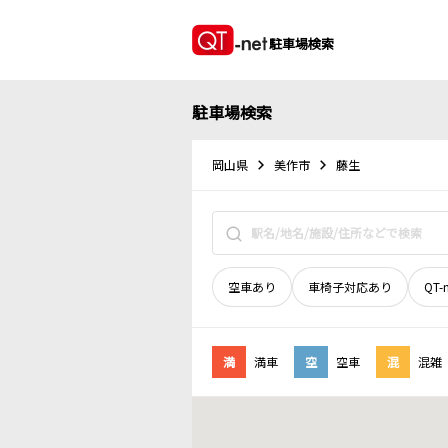
駐車場検索
駐車場検索
岡山県
美作市
藤生
空車あり
車椅子対応あり
QT-
満
満車
空
空車
混
混雑