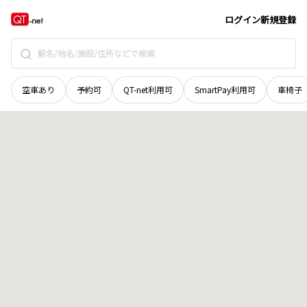
岡山県
美作市
西町
地域選択で探す
ログイン
新規登録
空車あり
予約可
QT-net利用可
SmartPay利用可
車椅子