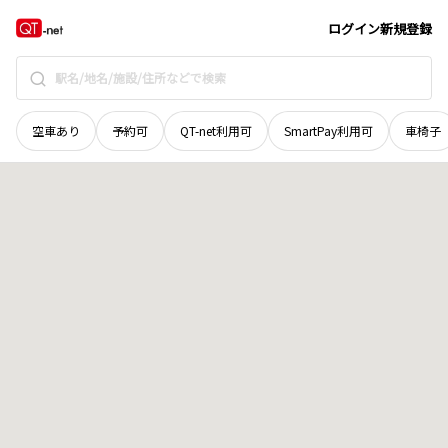
岡山県
美作市
角南
地域選択で探す
ログイン
新規登録
空車あり
予約可
QT-net利用可
SmartPay利用可
車椅子