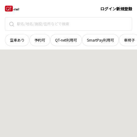
岡山県
美作市
赤田
地域選択で探す
ログイン
新規登録
空車あり
予約可
QT-net利用可
SmartPay利用可
車椅子