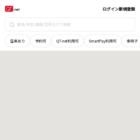
岡山県
美作市
長内
地域選択で探す
ログイン
新規登録
空車あり
予約可
QT-net利用可
SmartPay利用可
車椅子