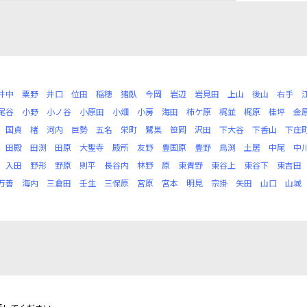
井中
粟野
井口
位田
稲穂
猪臥
今岡
岩辺
岩見田
上山
後山
右手
尾谷
小野
小ノ谷
小原田
小畑
小房
海田
柿ケ原
梶並
梶原
桂坪
金
国貞
楮
河内
巨勢
五名
栄町
鷺巣
笹岡
沢田
下大谷
下香山
下庄
田殿
田渕
田原
大聖寺
殿所
友野
豊国原
豊野
鳥渕
土居
中尾
中
入田
野形
野原
則平
長谷内
林野
原
東青野
東谷上
東谷下
東吉田
万善
海内
三倉田
壬生
三保原
宮原
宮本
明見
宗掛
矢田
山口
山城