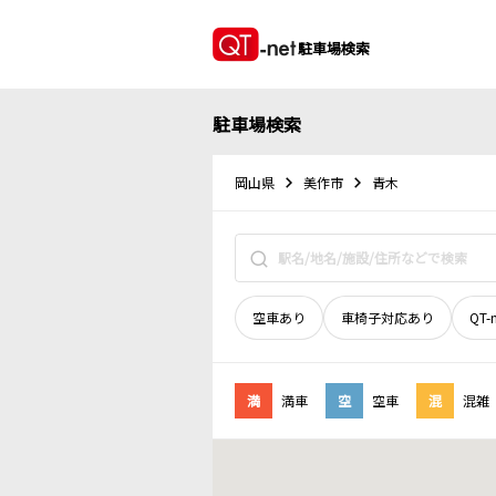
駐車場検索
駐車場検索
岡山県
美作市
青木
空車あり
車椅子対応あり
QT-
満
満車
空
空車
混
混雑