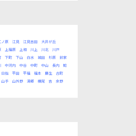
江ノ原
江見
江見吉田
大井が丘
原
上福原
上相
川上
川北
川戸
町
下町
下山
白水
城田
杉原
鈴家
川
中河内
中谷
中町
中山
長内
鯰
日指
平田
平福
福本
藤生
古町
山手
山外野
湯郷
横尾
吉
余野