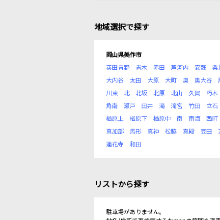
地域選択で探す
岡山県美作市
英田青野
青木
赤田
芦河内
安蘇
粟
大内谷
太田
大原
大町
奥
奥大谷
川東
北
北坂
北原
北山
久賀
朽木
角南
瀬戸
田井
滝
滝宮
竹田
立石
楢原上
楢原下
楢原中
南
南海
西町
真加部
馬形
真神
松脇
真殿
豆田
蓮花寺
和田
リストから探す
駐車場がありません。