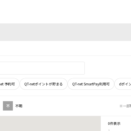
net 予約可
QT-netポイントが貯まる
QT-net SmartPay利用可
dポイ
不
不明
※一部
0件表示
1