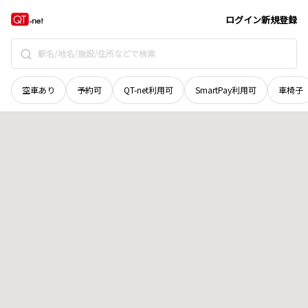
岡山県
美作市
馬形
地域選択で探す
ログイン
新規登録
空車あり
予約可
QT-net利用可
SmartPay利用可
車椅子