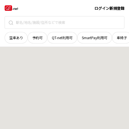
岡山県
美作市
鷺巣
地域選択で探す
ログイン
新規登録
空車あり
予約可
QT-net利用可
SmartPay利用可
車椅子