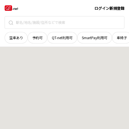
岡山県
苫田郡鏡野町
河本
地域選択で探す
ログイン
新規登録
空車あり
予約可
QT-net利用可
SmartPay利用可
車椅子