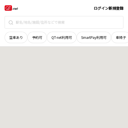
岡山県
赤磐市
中山
地域選択で探す
ログイン
新規登録
空車あり
予約可
QT-net利用可
SmartPay利用可
車椅子