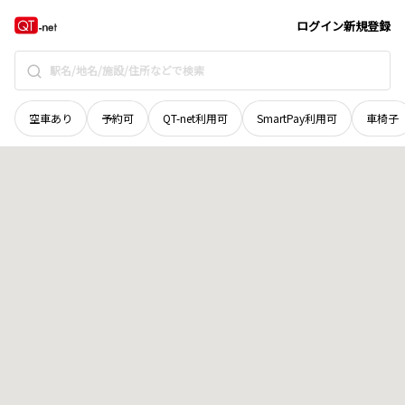
岡山県
赤磐市
中畑
地域選択で探す
ログイン
新規登録
空車あり
予約可
QT-net利用可
SmartPay利用可
車椅子