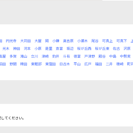
田
円光寺
大苅田
大屋
岡
小鎌
奥吉原
小瀬木
尾谷
可真上
可真下
光木
神田
河本
小原
是里
斎富
坂辺
桜が丘西
桜が丘東
佐古
沢原
高屋
多賀
滝山
立川
津崎
釣井
斗有
徳富
戸津野
殿谷
中島
中勢実
沼田
野間
稗田
東軽部
東窪田
日古木
平山
広戸
福田
二井
穂崎
町
更してください。