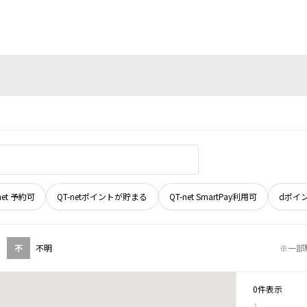
net 予約可
QT-netポイントが貯まる
QT-net SmartPay利用可
dポイ
不
不明
※一部
0件表示
1