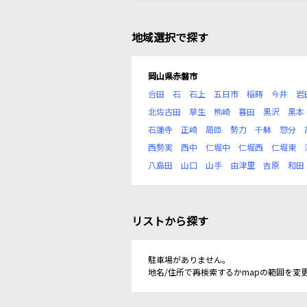
地域選択で探す
岡山県赤磐市
合田
石
石上
五日市
稲蒔
今井
岩
北佐古田
草生
熊崎
暮田
黒沢
黒本
石蓮寺
正崎
周匝
勢力
千躰
惣分
西勢実
西中
仁堀中
仁堀西
仁堀東
八島田
山口
山手
由津里
吉原
和田
リストから探す
駐車場がありません。
地名/住所で再検索するかmapの範囲を変