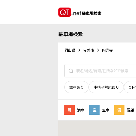
駐車場検索
駐車場検索
岡山県
赤磐市
円光寺
空車あり
車椅子対応あり
QT-
満
満車
空
空車
混
混雑