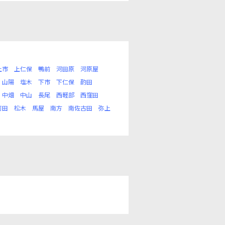
上市
上仁保
鴨前
河田原
河原屋
山陽
塩木
下市
下仁保
酌田
中畑
中山
長尾
西軽部
西窪田
苅田
松木
馬屋
南方
南佐古田
弥上