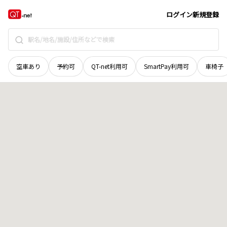
岡山県
赤磐市
大屋
地域選択で探す
ログイン
新規登録
空車あり
予約可
QT-net利用可
SmartPay利用可
車椅子