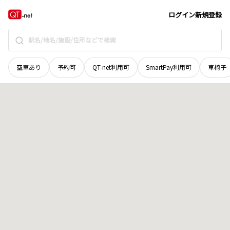
岡山県
赤磐市
山手
地域選択で探す
ログイン
新規登録
空車あり
予約可
QT-net利用可
SmartPay利用可
車椅子