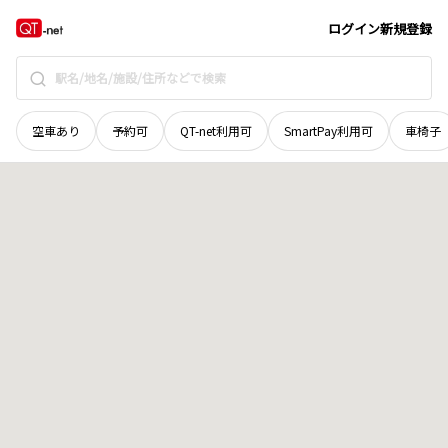
岡山県
赤磐市
岡
地域選択で探す
ログイン
新規登録
空車あり
予約可
QT-net利用可
SmartPay利用可
車椅子