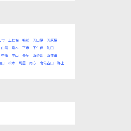
上市
上仁保
鴨前
河田原
河原屋
山陽
塩木
下市
下仁保
酌田
中畑
中山
長尾
西軽部
西窪田
苅田
松木
馬屋
南方
南佐古田
弥上