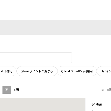
net 予約可
QT-netポイントが貯まる
QT-net SmartPay利用可
dポイ
不
不明
※一部
0件表示
1