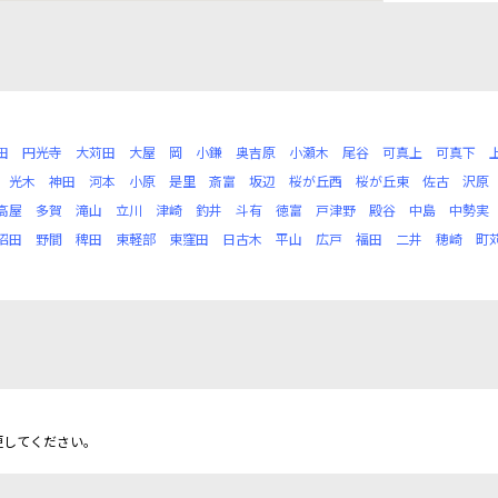
田
円光寺
大苅田
大屋
岡
小鎌
奥吉原
小瀬木
尾谷
可真上
可真下
光木
神田
河本
小原
是里
斎富
坂辺
桜が丘西
桜が丘東
佐古
沢原
高屋
多賀
滝山
立川
津崎
釣井
斗有
徳富
戸津野
殿谷
中島
中勢実
沼田
野間
稗田
東軽部
東窪田
日古木
平山
広戸
福田
二井
穂崎
町
更してください。