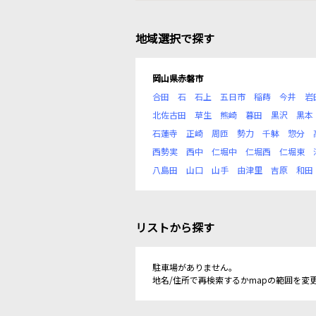
地域選択で探す
岡山県赤磐市
合田
石
石上
五日市
稲蒔
今井
岩
北佐古田
草生
熊崎
暮田
黒沢
黒本
石蓮寺
正崎
周匝
勢力
千躰
惣分
西勢実
西中
仁堀中
仁堀西
仁堀東
八島田
山口
山手
由津里
吉原
和田
リストから探す
駐車場がありません。
地名/住所で再検索するかmapの範囲を変