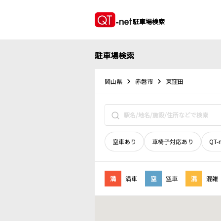
駐車場検索
駐車場検索
岡山県
赤磐市
東窪田
空車あり
車椅子対応あり
QT-
満
満車
空
空車
混
混雑