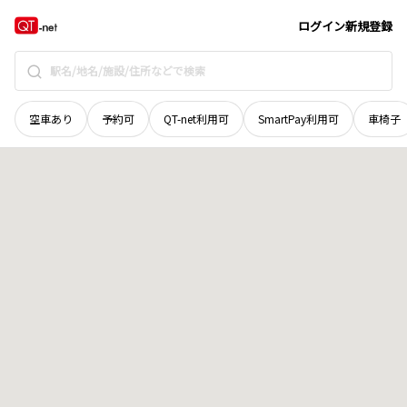
岡山県
赤磐市
東軽部
地域選択で探す
ログイン
新規登録
空車あり
予約可
QT-net利用可
SmartPay利用可
車椅子