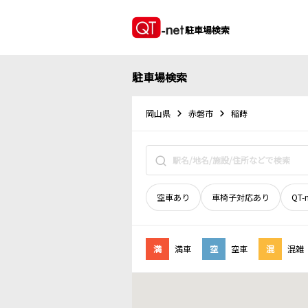
駐車場検索
駐車場検索
岡山県
赤磐市
稲蒔
空車あり
車椅子対応あり
QT-
満
満車
空
空車
混
混雑