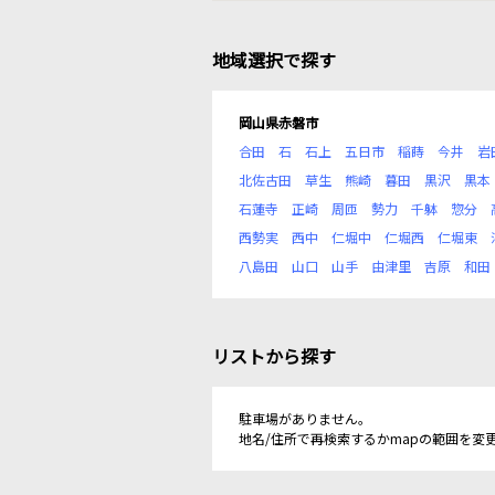
地域選択で探す
岡山県赤磐市
合田
石
石上
五日市
稲蒔
今井
岩
北佐古田
草生
熊崎
暮田
黒沢
黒本
石蓮寺
正崎
周匝
勢力
千躰
惣分
西勢実
西中
仁堀中
仁堀西
仁堀東
八島田
山口
山手
由津里
吉原
和田
リストから探す
駐車場がありません。
地名/住所で再検索するかmapの範囲を変