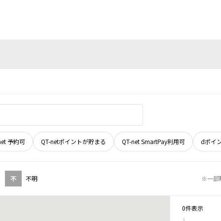
net 予約可
QT-netポイントが貯まる
QT-net SmartPay利用可
dポイ
不
不明
※一部
0件表示
1