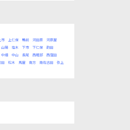
上市
上仁保
鴨前
河田原
河原屋
山陽
塩木
下市
下仁保
酌田
中畑
中山
長尾
西軽部
西窪田
苅田
松木
馬屋
南方
南佐古田
弥上