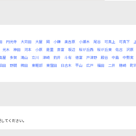
田
円光寺
大苅田
大屋
岡
小鎌
奥吉原
小瀬木
尾谷
可真上
可真下
光木
神田
河本
小原
是里
斎富
坂辺
桜が丘西
桜が丘東
佐古
沢原
高屋
多賀
滝山
立川
津崎
釣井
斗有
徳富
戸津野
殿谷
中島
中勢実
沼田
野間
稗田
東軽部
東窪田
日古木
平山
広戸
福田
二井
穂崎
町
更してください。