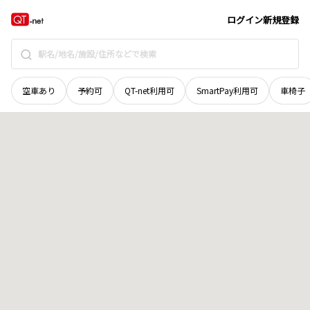
岡山県
赤磐市
立川
地域選択で探す
ログイン
新規登録
空車あり
予約可
QT-net利用可
SmartPay利用可
車椅子