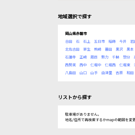
地域選択で探す
岡山県赤磐市
合田
石
石上
五日市
稲蒔
今井
岩
北佐古田
草生
熊崎
暮田
黒沢
黒本
石蓮寺
正崎
周匝
勢力
千躰
惣分
西勢実
西中
仁堀中
仁堀西
仁堀東
八島田
山口
山手
由津里
吉原
和田
リストから探す
駐車場がありません。
地名/住所で再検索するかmapの範囲を変