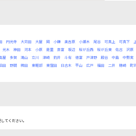
田
円光寺
大苅田
大屋
岡
小鎌
奥吉原
小瀬木
尾谷
可真上
可真下
光木
神田
河本
小原
是里
斎富
坂辺
桜が丘西
桜が丘東
佐古
沢原
高屋
多賀
滝山
立川
津崎
釣井
斗有
徳富
戸津野
殿谷
中島
中勢実
沼田
野間
稗田
東軽部
東窪田
日古木
平山
広戸
福田
二井
穂崎
町
更してください。