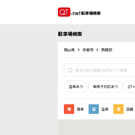
駐車場検索
駐車場検索
岡山県
赤磐市
西軽部
空車あり
車椅子対応あり
QT-
満
満車
空
空車
混
混雑