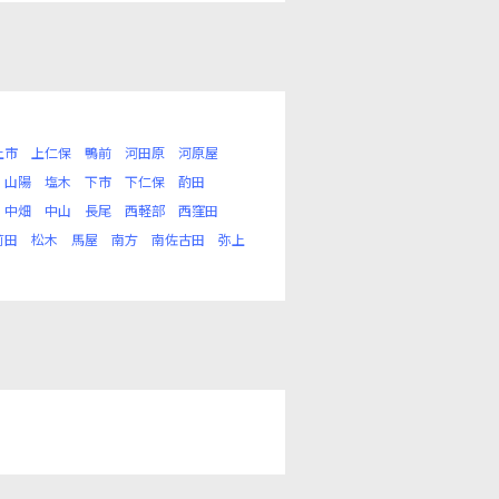
上市
上仁保
鴨前
河田原
河原屋
山陽
塩木
下市
下仁保
酌田
中畑
中山
長尾
西軽部
西窪田
苅田
松木
馬屋
南方
南佐古田
弥上