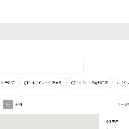
net 予約可
QT-netポイントが貯まる
QT-net SmartPay利用可
dポイ
不
不明
※一部
0件表示
1