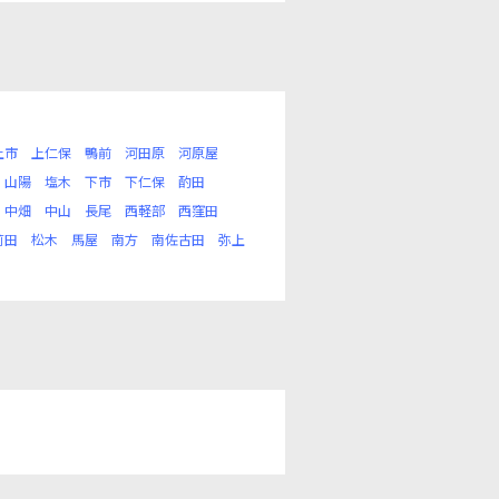
上市
上仁保
鴨前
河田原
河原屋
山陽
塩木
下市
下仁保
酌田
中畑
中山
長尾
西軽部
西窪田
苅田
松木
馬屋
南方
南佐古田
弥上