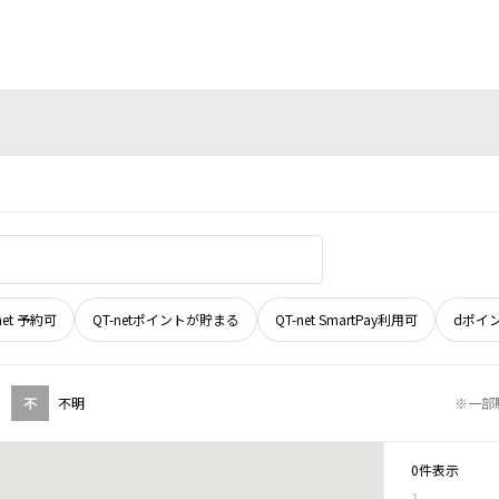
net 予約可
QT-netポイントが貯まる
QT-net SmartPay利用可
dポイ
不
不明
※一部
0件表示
1