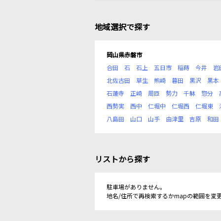
地域選択で探す
岡山県赤磐市
合田
石
石上
五日市
稲蒔
今井
岩
北佐古田
草生
熊崎
暮田
黒沢
黒本
石蓮寺
正崎
周匝
勢力
千躰
惣分
西勢実
西中
仁堀中
仁堀西
仁堀東
八島田
山口
山手
由津里
吉原
和田
リストから探す
駐車場がありません。
地名/住所で再検索するかmapの範囲を変