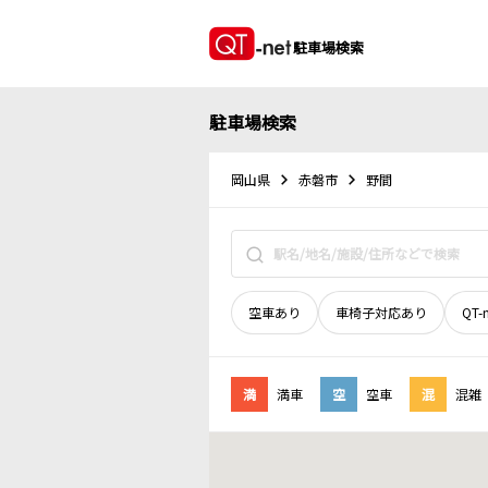
駐車場検索
駐車場検索
岡山県
赤磐市
野間
空車あり
車椅子対応あり
QT-
満
満車
空
空車
混
混雑