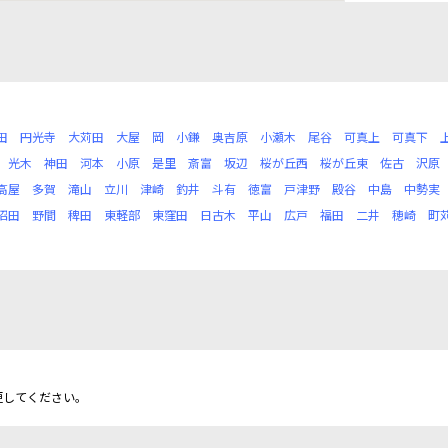
田
円光寺
大苅田
大屋
岡
小鎌
奥吉原
小瀬木
尾谷
可真上
可真下
光木
神田
河本
小原
是里
斎富
坂辺
桜が丘西
桜が丘東
佐古
沢原
高屋
多賀
滝山
立川
津崎
釣井
斗有
徳富
戸津野
殿谷
中島
中勢実
沼田
野間
稗田
東軽部
東窪田
日古木
平山
広戸
福田
二井
穂崎
町
更してください。