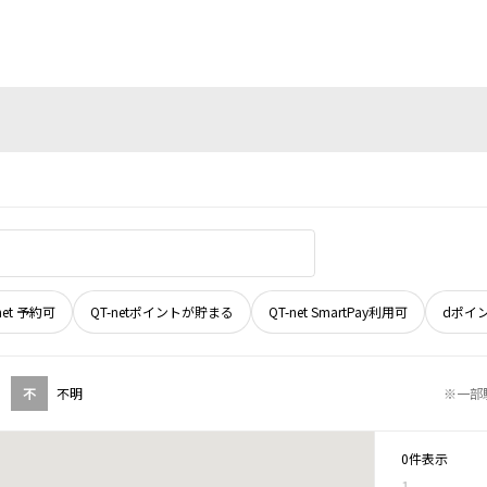
net 予約可
QT-netポイントが貯まる
QT-net SmartPay利用可
dポイ
不
不明
※一部
0件表示
1