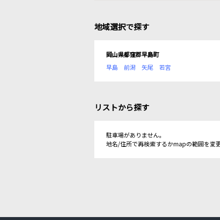
地域選択で探す
岡山県都窪郡早島町
早島
前潟
矢尾
若宮
リストから探す
駐車場がありません。
地名/住所で再検索するかmapの範囲を変