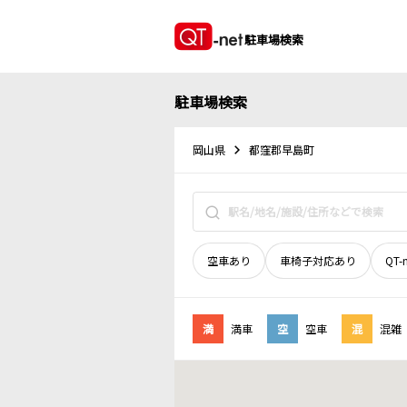
駐車場検索
駐車場検索
岡山県
都窪郡早島町
空車あり
車椅子対応あり
QT-
満
満車
空
空車
混
混雑