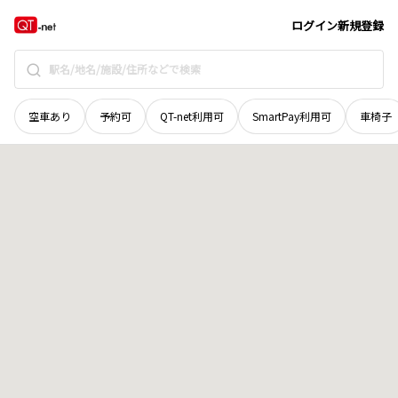
岡山県
高梁市
奥万田町
地域選択で探す
ログイン
新規登録
空車あり
予約可
QT-net利用可
SmartPay利用可
車椅子