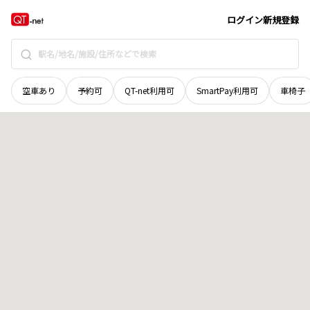
岡山県
高梁市
川上町臘数
地域選択で探す
ログイン
新規登録
空車あり
予約可
QT-net利用可
SmartPay利用可
車椅子