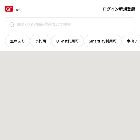
岡山県
高梁市
川上町高山市
地域選択で探す
ログイン
新規登録
空車あり
予約可
QT-net利用可
SmartPay利用可
車椅子