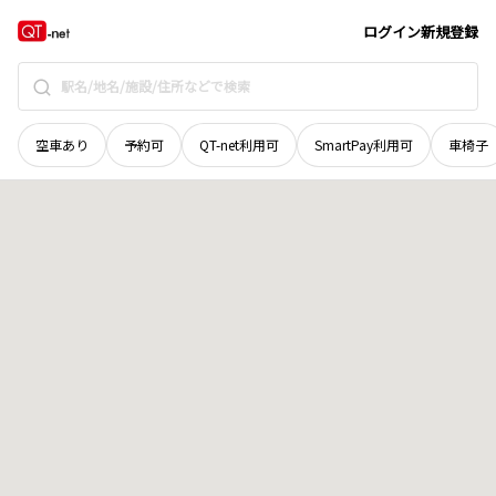
岡山県
高梁市
御前町
地域選択で探す
ログイン
新規登録
空車あり
予約可
QT-net利用可
SmartPay利用可
車椅子