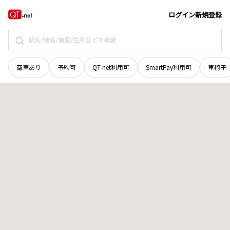
岡山県
高梁市
成羽町佐々木
地域選択で探す
ログイン
新規登録
空車あり
予約可
QT-net利用可
SmartPay利用可
車椅子