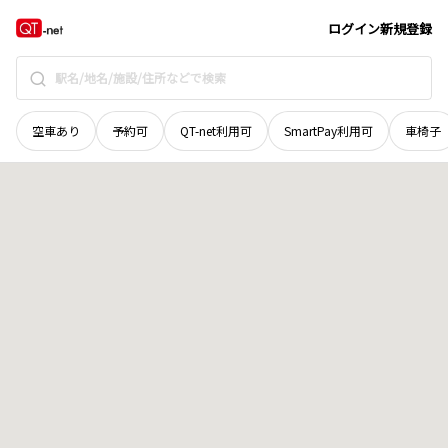
岡山県
高梁市
新町
地域選択で探す
ログイン
新規登録
空車あり
予約可
QT-net利用可
SmartPay利用可
車椅子