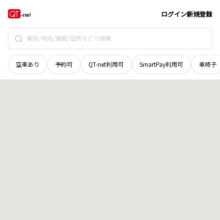
岡山県
高梁市
松原町春木
地域選択で探す
ログイン
新規登録
空車あり
予約可
QT-net利用可
SmartPay利用可
車椅子