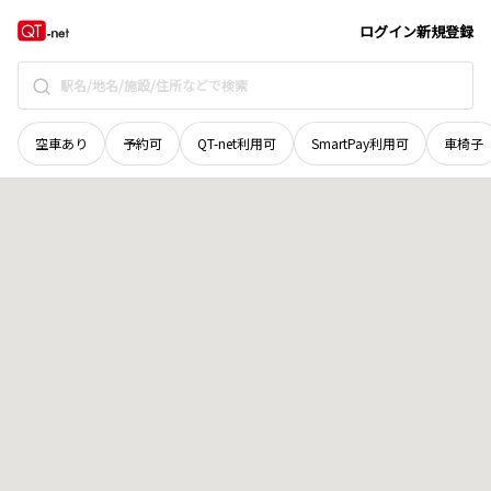
岩手県
一関市
三関
地域選択で探す
ログイン
新規登録
空車あり
予約可
QT-net利用可
SmartPay利用可
車椅子