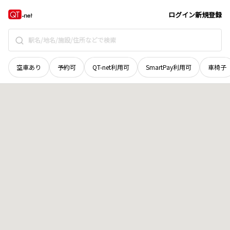
岩手県
一関市
上坊
地域選択で探す
ログイン
新規登録
空車あり
予約可
QT-net利用可
SmartPay利用可
車椅子