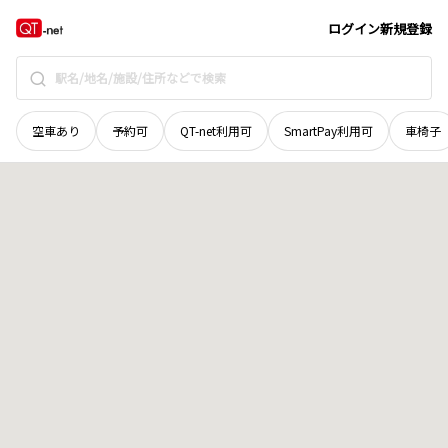
岩手県
一関市
大東町沖田
地域選択で探す
ログイン
新規登録
空車あり
予約可
QT-net利用可
SmartPay利用可
車椅子